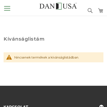
Ugrás
a
Search
tartalomhoz
Kívánságlistám
Nincsenek termékek a kívánságlistádban.