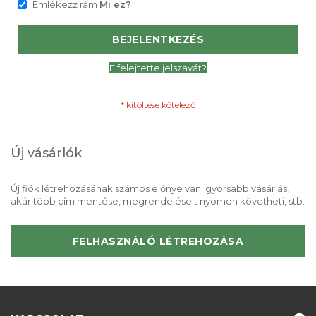
Emlékezz rám
Mi ez?
BEJELENTKEZÉS
Elfelejtette jelszavát?
Új vásárlók
Új fiók létrehozásának számos előnye van: gyorsabb vásárlás,
akár több cím mentése, megrendeléseit nyomon követheti, stb.
FELHASZNÁLÓ LÉTREHOZÁSA