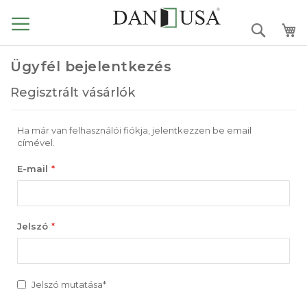
Ugrás
a
Search
tartalomhoz
Ügyfél bejelentkezés
Regisztrált vásárlók
Ha már van felhasználói fiókja, jelentkezzen be email
címével.
E-mail
Jelszó
Jelszó mutatása*