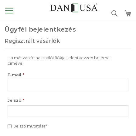
Ugrás
a
Search
tartalomhoz
Ügyfél bejelentkezés
Regisztrált vásárlók
Ha már van felhasználói fiókja, jelentkezzen be email
címével.
E-mail
Jelszó
Jelszó mutatása*