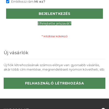
Emlékezz rám
Mi ez?
BEJELENTKEZÉS
Elfelejtette jelszavát?
Új vásárlók
Új fiók létrehozásának számos előnye van: gyorsabb vásárlás,
akár több cím mentése, megrendeléseit nyomon követheti, stb.
FELHASZNÁLÓ LÉTREHOZÁSA