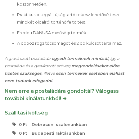
köszönhetően.
Praktikus, integrált újságtartó rekesz lehetővé teszi
mindkét oldalról történő feltöltést.
Eredeti DANUSA minőségi termék.
A doboz rögzítőcsomagot és 2 db kulcsot tartalmaz.
A gravírozott postaláda
egyedi terméknek minősül,
így a
postaláda és a gravírozott szöveg
megrendelésekor előre
fizetés szükséges
, illetve
ezen termékek esetében elállást
nem tudunk elfogadni.
Nem erre a postaládára gondoltál? Válogass
további kínálatunkból! ➜
Szállítási költség
0 Ft
Debreceni szalonunkban
0 Ft
Budapesti raktárunkban