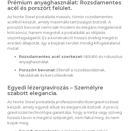
Prémium anyaghasználat: Rozsdamentes
acél és porszórt felület.
Az Norte Steel postaláda masszív, tömör rozsdamentes
acélból készült, amely maximális tartósságot biztosít. A
porszórt bevonat nemcsak modern és elegáns megjelenést
kölcsönöz, hanem megvédi a postaládát az időjárás
viszontagságaitól. Ez a konstrukció hosszú évekig megőrzi
eredeti állapotát, így a bejárati terület mindig kifogástalanul
mutat.
Rozsdamentes acél szerkezet:
Időtálló és robusztus
anyaghasználat.
Porszórt bevonat:
Ellenáll a rozsdásodásnak,
fakulásnak és karcolásoknak.
Egyedi lézergravírozás – Személyre
szabott elegancia.
Az Norte Steel postaláda professzionális lézergravírozással
készült, amely egyedi stílust és eleganciát biztosít. A precíz
gravírozási technológia garantálja, hogy a minta vagy szöveg
hosszú távon is megőrzi szépségét, nem fakul meg, és nem
kopik meg.
Egyedi megjelenés:
A lézergravírozott csíkok