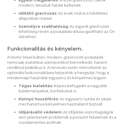
modern, letisztult hatást keltenek.
Időtálló gravírozás:
Az évek múlva is tökéletes
állapotban marad.
Személyre szabhatóság:
Az egyedi gravírozási
lehetőség révén a postaláda stílusa igazítható az Ön
ízléséhez.
Funkcionalitás és kényelem.
A Norte Steel kültéri, modern, gravírozott postaláda
nemcsak esztétikai szempontból kiemelkedő, hanem
rendkívül praktikus is. A tervezés során mérnökeink az
optimális funkcionalitásra helyezték a hangsúlyt, hogy a
mindennapi használat egyszerű és kényelmes legyen.
Tágas kialakítás:
Képes befogadni a nagyobb
küldeményeket, borítékokat is.
Könnyű hozzáférés:
Az egyszerű nyitási és zárási
mechanizmus kényelmes használatot biztosít.
Időjárásálló védelem:
Az időjárási viszontagságok
sem jelentenek problémát a porszórt felületnek és a
rozsdamentes acélnak.