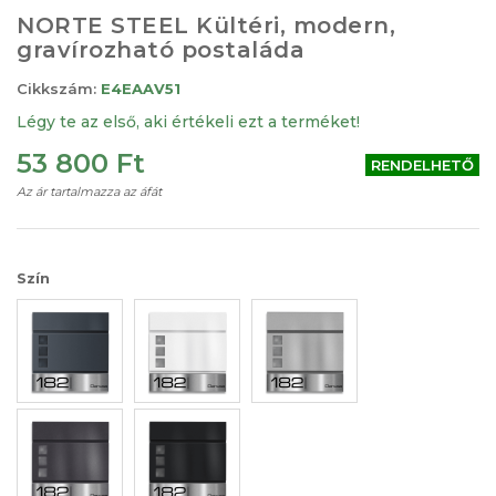
Ugrás
NORTE STEEL Kültéri, modern,
a
gravírozható postaláda
képgaléria
elejére
Cikkszám:
E4EAAV51
Légy te az első, aki értékeli ezt a terméket!
53 800 Ft
RENDELHETŐ
Az ár tartalmazza az áfát
Szín