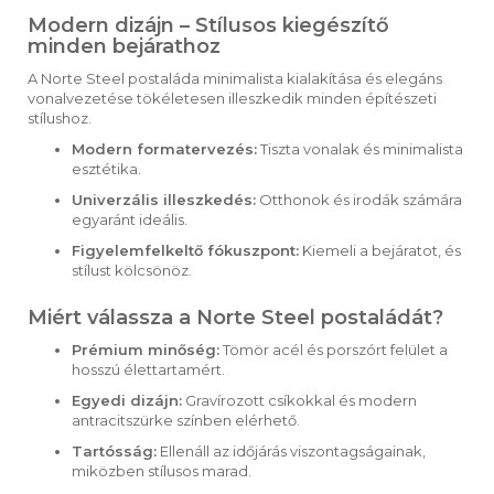
Modern dizájn – Stílusos kiegészítő
minden bejárathoz
A Norte Steel postaláda minimalista kialakítása és elegáns
vonalvezetése tökéletesen illeszkedik minden építészeti
stílushoz.
Modern formatervezés:
Tiszta vonalak és minimalista
esztétika.
Univerzális illeszkedés:
Otthonok és irodák számára
egyaránt ideális.
Figyelemfelkeltő fókuszpont:
Kiemeli a bejáratot, és
stílust kölcsönöz.
Miért válassza a Norte Steel postaládát?
Prémium minőség:
Tömör acél és porszórt felület a
hosszú élettartamért.
Egyedi dizájn:
Gravírozott csíkokkal és modern
antracitszürke színben elérhető.
Tartósság:
Ellenáll az időjárás viszontagságainak,
miközben stílusos marad.