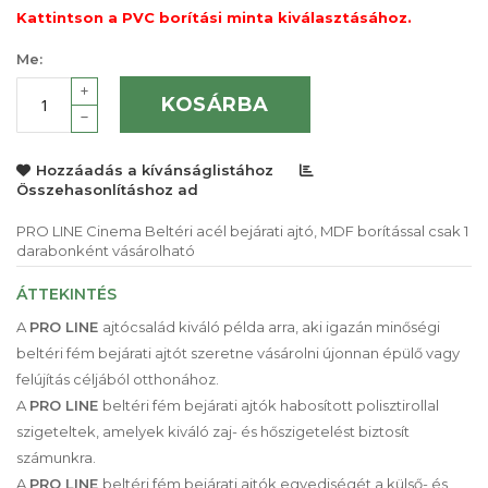
Kattintson a PVC borítási minta kiválasztásához.
Me:
KOSÁRBA
Hozzáadás a kívánságlistához
Összehasonlításhoz ad
PRO LINE Cinema Beltéri acél bejárati ajtó, MDF borítással csak 1
darabonként vásárolható
ÁTTEKINTÉS
A
PRO LINE
ajtócsalád kiváló példa arra, aki igazán minőségi
beltéri fém bejárati ajtót szeretne vásárolni újonnan épülő vagy
felújítás céljából otthonához.
A
PRO LINE
beltéri fém bejárati ajtók habosított polisztirollal
szigeteltek, amelyek kiváló zaj- és hőszigetelést biztosít
számunkra.
A
PRO LINE
beltéri fém bejárati ajtók egyediségét a külső- és