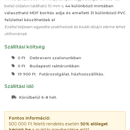
belső oldalon található 10 mm-s,
44 különböző mintában
választható MDF borítás adja és emellett 31 különböző PVC
felülettel készíthetőek el
.
Ezáltal teljesen egyedire szabhatóak és kiváló dizájn eleme lehet
otthonának.
Szállítási költség
0 Ft
Debreceni szalonunkban
0 Ft
Budapesti raktárunkban
19 900 Ft
Futárszolgálat, házhozszállítás.
Szállítási idő
Körülbelül 6-8 hét.
Fontos információ:
500 000 Ft feletti rendelés esetén
50% előleget
kérünk be
a gyártás megkezdése előtt.