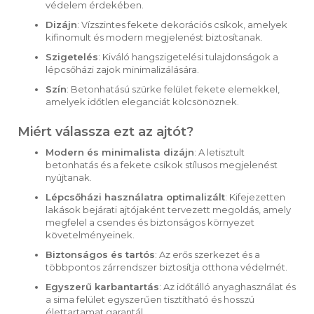
védelem érdekében.
Dizájn
: Vízszintes fekete dekorációs csíkok, amelyek
kifinomult és modern megjelenést biztosítanak.
Szigetelés
: Kiváló hangszigetelési tulajdonságok a
lépcsőházi zajok minimalizálására.
Szín
: Betonhatású szürke felület fekete elemekkel,
amelyek időtlen eleganciát kölcsönöznek.
Miért válassza ezt az ajtót?
Modern és minimalista dizájn
: A letisztult
betonhatás és a fekete csíkok stílusos megjelenést
nyújtanak.
Lépcsőházi használatra optimalizált
: Kifejezetten
lakások bejárati ajtójaként tervezett megoldás, amely
megfelel a csendes és biztonságos környezet
követelményeinek.
Biztonságos és tartós
: Az erős szerkezet és a
többpontos zárrendszer biztosítja otthona védelmét.
Egyszerű karbantartás
: Az időtálló anyaghasználat és
a sima felület egyszerűen tisztítható és hosszú
élettartamat garantál.