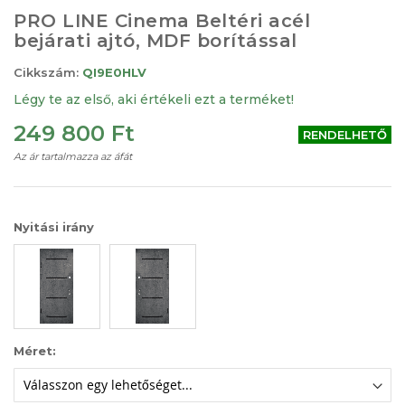
Ugrás
PRO LINE Cinema Beltéri acél
a
bejárati ajtó, MDF borítással
képgaléria
elejére
Cikkszám:
QI9E0HLV
Légy te az első, aki értékeli ezt a terméket!
249 800 Ft
RENDELHETŐ
Az ár tartalmazza az áfát
Nyitási irány
Méret: