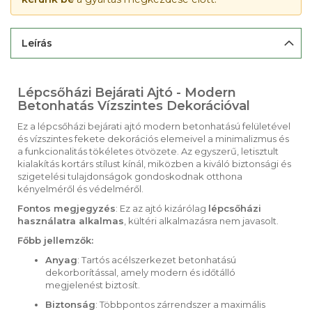
Leírás
Lépcsőházi Bejárati Ajtó - Modern
Betonhatás Vízszintes Dekorációval
Ez a lépcsőházi bejárati ajtó modern betonhatású felületével
és vízszintes fekete dekorációs elemeivel a minimalizmus és
a funkcionalitás tökéletes ötvözete. Az egyszerű, letisztult
kialakítás kortárs stílust kínál, miközben a kiváló biztonsági és
szigetelési tulajdonságok gondoskodnak otthona
kényelméről és védelméről.
Fontos megjegyzés
: Ez az ajtó kizárólag
lépcsőházi
használatra alkalmas
, kültéri alkalmazásra nem javasolt.
Főbb jellemzők:
Anyag
: Tartós acélszerkezet betonhatású
dekorborítással, amely modern és időtálló
megjelenést biztosít.
Biztonság
: Többpontos zárrendszer a maximális