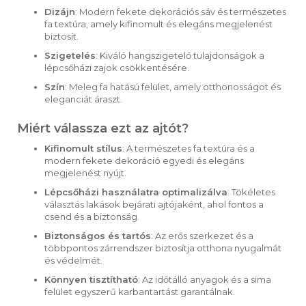
Dizájn
: Modern fekete dekorációs sáv és természetes
fa textúra, amely kifinomult és elegáns megjelenést
biztosít.
Szigetelés
: Kiváló hangszigetelő tulajdonságok a
lépcsőházi zajok csökkentésére.
Szín
: Meleg fa hatású felület, amely otthonosságot és
eleganciát áraszt.
Miért válassza ezt az ajtót?
Kifinomult stílus
: A természetes fa textúra és a
modern fekete dekoráció egyedi és elegáns
megjelenést nyújt.
Lépcsőházi használatra optimalizálva
: Tökéletes
választás lakások bejárati ajtójaként, ahol fontos a
csend és a biztonság.
Biztonságos és tartós
: Az erős szerkezet és a
többpontos zárrendszer biztosítja otthona nyugalmát
és védelmét.
Könnyen tisztítható
: Az időtálló anyagok és a sima
felület egyszerű karbantartást garantálnak.