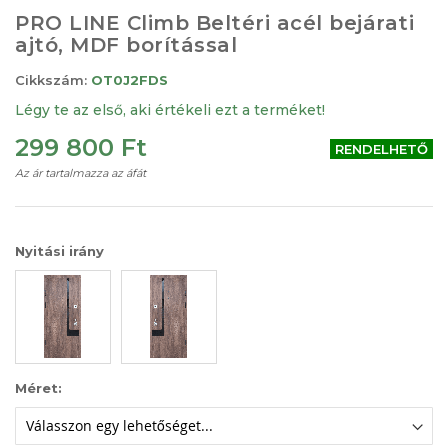
Ugrás
PRO LINE Climb Beltéri acél bejárati
a
ajtó, MDF borítással
képgaléria
elejére
Cikkszám:
OT0J2FDS
Légy te az első, aki értékeli ezt a terméket!
299 800 Ft
RENDELHETŐ
Az ár tartalmazza az áfát
Nyitási irány
Méret: