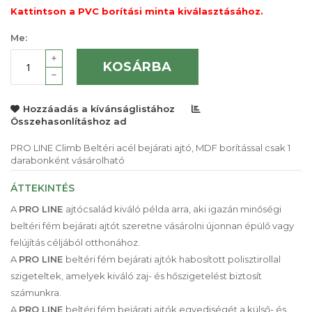
Kattintson a PVC borítási minta kiválasztásához.
Me:
KOSÁRBA
Hozzáadás a kívánságlistához
Összehasonlításhoz ad
PRO LINE Climb Beltéri acél bejárati ajtó, MDF borítással csak 1
darabonként vásárolható
ÁTTEKINTÉS
A
PRO LINE
ajtócsalád kiváló példa arra, aki igazán minőségi
beltéri fém bejárati ajtót szeretne vásárolni újonnan épülő vagy
felújítás céljából otthonához.
A
PRO LINE
beltéri fém bejárati ajtók habosított polisztirollal
szigeteltek, amelyek kiváló zaj- és hőszigetelést biztosít
számunkra.
A
PRO LINE
beltéri fém bejárati ajtók egyediségét a külső- és