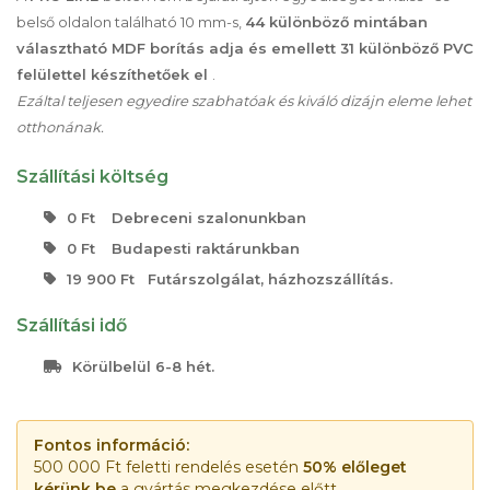
belső oldalon található 10 mm-s,
44 különböző mintában
választható MDF borítás adja és emellett 31 különböző PVC
felülettel készíthetőek el
.
Ezáltal teljesen egyedire szabhatóak és kiváló dizájn eleme lehet
otthonának.
Szállítási költség
0 Ft
Debreceni szalonunkban
0 Ft
Budapesti raktárunkban
19 900 Ft
Futárszolgálat, házhozszállítás.
Szállítási idő
Körülbelül 6-8 hét.
Fontos információ:
500 000 Ft feletti rendelés esetén
50% előleget
kérünk be
a gyártás megkezdése előtt.