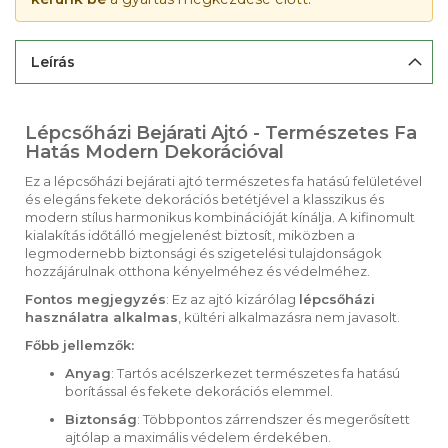
Leírás
Lépcsőházi Bejárati Ajtó - Természetes Fa
Hatás Modern Dekorációval
Ez a lépcsőházi bejárati ajtó természetes fa hatású felületével
és elegáns fekete dekorációs betétjével a klasszikus és
modern stílus harmonikus kombinációját kínálja. A kifinomult
kialakítás időtálló megjelenést biztosít, miközben a
legmodernebb biztonsági és szigetelési tulajdonságok
hozzájárulnak otthona kényelméhez és védelméhez.
Fontos megjegyzés
: Ez az ajtó kizárólag
lépcsőházi
használatra alkalmas
, kültéri alkalmazásra nem javasolt.
Főbb jellemzők:
Anyag
: Tartós acélszerkezet természetes fa hatású
borítással és fekete dekorációs elemmel.
Biztonság
: Többpontos zárrendszer és megerősített
ajtólap a maximális védelem érdekében.