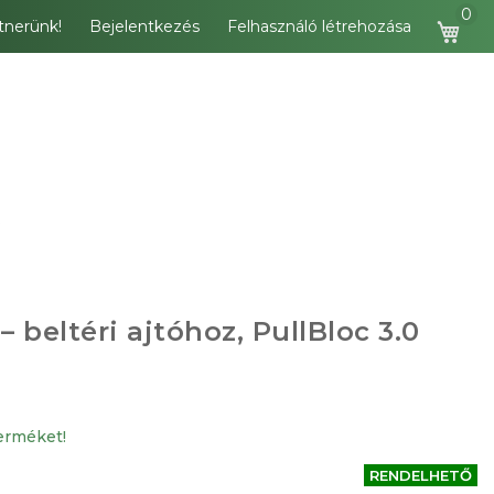
tnerünk!
Bejelentkezés
Felhasználó létrehozása
Kos
– beltéri ajtóhoz, PullBloc 3.0
terméket!
RENDELHETŐ