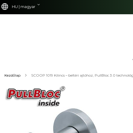
Ugrás
Nyelv
HU | magyar
a
tartalomhoz
Kezdőlap
SCOOP 1019 Kilincs – beltéri ajtóhoz, PullBloc 3.0 technoló
Ugrás
a
képgaléria
végére