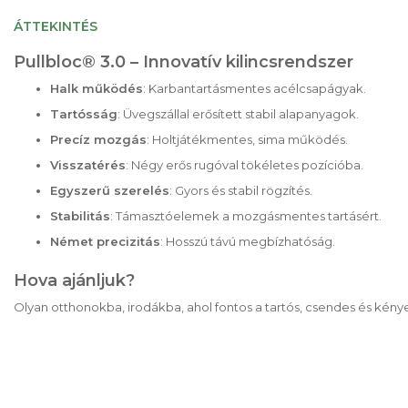
a
képgaléria
ÁTTEKINTÉS
elejére
Pullbloc® 3.0 – Innovatív kilincsrendszer
Halk működés
: Karbantartásmentes acélcsapágyak.
Tartósság
: Üvegszállal erősített stabil alapanyagok.
Precíz mozgás
: Holtjátékmentes, sima működés.
Visszatérés
: Négy erős rugóval tökéletes pozícióba.
Egyszerű szerelés
: Gyors és stabil rögzítés.
Stabilitás
: Támasztóelemek a mozgásmentes tartásért.
Német precizitás
: Hosszú távú megbízhatóság.
Hova ajánljuk?
Olyan otthonokba, irodákba, ahol fontos a tartós, csendes és kény