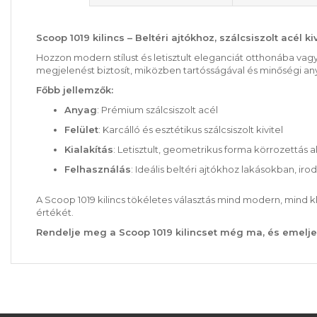
Scoop 1019 kilincs – Beltéri ajtókhoz, szálcsiszolt acél kiv
Hozzon modern stílust és letisztult eleganciát otthonába vagy 
megjelenést biztosít, miközben tartósságával és minőségi an
Főbb jellemzők:
Anyag
: Prémium szálcsiszolt acél
Felület
: Karcálló és esztétikus szálcsiszolt kivitel
Kialakítás
: Letisztult, geometrikus forma körrozettás a
Felhasználás
: Ideális beltéri ajtókhoz lakásokban, i
A Scoop 1019 kilincs tökéletes választás mind modern, mind kl
értékét.
Rendelje meg a Scoop 1019 kilincset még ma, és emelje b