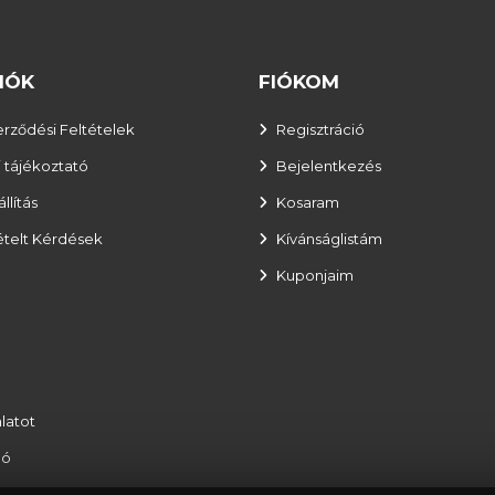
IÓK
FIÓKOM
erződési Feltételek
Regisztráció
 tájékoztató
Bejelentkezés
llítás
Kosaram
ételt Kérdések
Kívánságlistám
Kuponjaim
latot
ló