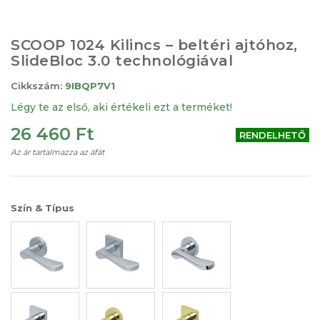
Ugrás
a
képgaléria
SCOOP 1024 Kilincs – beltéri ajtóhoz,
elejére
SlideBloc 3.0 technológiával
Cikkszám:
9IBQP7V1
Légy te az első, aki értékeli ezt a terméket!
26 460 Ft
RENDELHETŐ
Az ár tartalmazza az áfát
Szín & Típus