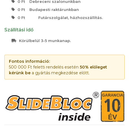
0 Ft
Debreceni szalonunkban
0 Ft
Budapesti raktárunkban
0 Ft
Futárszolgálat, házhozszállítás.
Szállítási idő
Körülbelül 3-5 munkanap.
Fontos információ:
500 000 Ft feletti rendelés esetén
50% előleget
kérünk be
a gyártás megkezdése előtt.