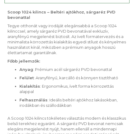
Scoop 1024 kilincs – Beltéri ajtókhoz, sárgaréz PVD
bevonattal
Tegye otthonát vagy irodáját elegánsabbá a Scoop 1024
kilinccsel, amely sárgaréz PVD bevonatával exkluzív,
aranyfényű megjelenést biztosít. Az ívelt formatervezés és a
minimalista körrozettás kialakítás egyedi stílust és kényelmes
használatot kínál, miközben a prémium anyagok hosszú
élettartamat garantálnak.
Főbb jellemzők:
Anyag
: Prémium acél sárgaréz PVD bevonattal
Felület
: Aranyfényű, karcálló és könnyen tisztítható
Kialakítás
: Ergonomikus, ívelt forma körrozettás
alappal
Felhasználás
: Ideális beltéri ajtókhoz lakásokban,
irodákban és szállodákban
A Scoop 1024 kilincs tökéletes választás modern és klasszikus
belső terekhez egyaránt. A sárgaréz PVD bevonat nemcsak
elegáns megjelenést nyújt, hanem ellenáll a mindennapi