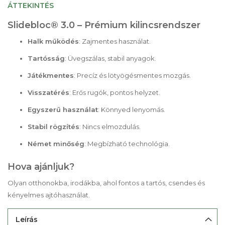
ÁTTEKINTÉS
Slidebloc® 3.0 – Prémium kilincsrendszer
Halk működés
: Zajmentes használat.
Tartósság
: Üvegszálas, stabil anyagok.
Játékmentes
: Precíz és lötyögésmentes mozgás.
Visszatérés
: Erős rugók, pontos helyzet.
Egyszerű használat
: Könnyed lenyomás.
Stabil rögzítés
: Nincs elmozdulás.
Német minőség
: Megbízható technológia.
Hova ajánljuk?
Olyan otthonokba, irodákba, ahol fontos a tartós, csendes és
kényelmes ajtóhasználat.
Leírás