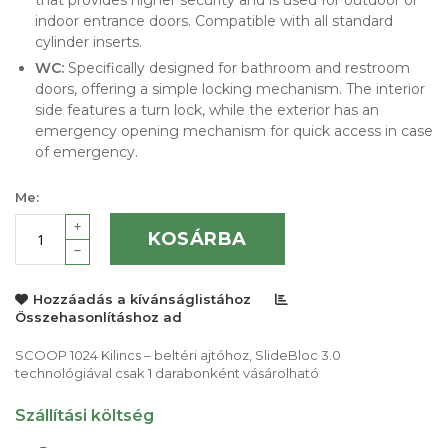
that provides higher security and is used for outdoor or
indoor entrance doors. Compatible with all standard
cylinder inserts.
WC:
Specifically designed for bathroom and restroom
doors, offering a simple locking mechanism. The interior
side features a turn lock, while the exterior has an
emergency opening mechanism for quick access in case
of emergency.
Me:
KOSÁRBA
Hozzáadás a kívánságlistához
Összehasonlításhoz ad
SCOOP 1024 Kilincs – beltéri ajtóhoz, SlideBloc 3.0
technológiával csak 1 darabonként vásárolható
Szállítási költség