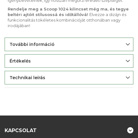
igénybevételnek, így hosszan megőrzi eredeti szépségét.
Rendelje meg a Scoop 1024 kilincset még ma, és tegye
beltéri ajtóit stílusossá és időtállóvá!
Élvezze a dizájn és
funkcionalitás tökéletes kombinációját otthonában vagy
irodájában!
További információ
Értékelés
Technikai leírás
KAPCSOLAT