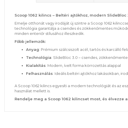
Scoop 1062 kilincs – Beltéri ajtókhoz, modern SlideBloc
Emelje otthonát vagy irodáját új szintre a Scoop 1062 kilinccs
technológia garantálja a csendes és zökkenőmentes működést
minden enteriőr stílusához illeszkedik.
Főbb jellemzők:
Anyag
: Prémium szálcsiszolt acél, tartós és karcálló fel
Technológia
: SlideBloc 3.0 – csendes, zökkenőment
Kialakítás
: Modern, ívelt forma körrozettás alappal
Felhasználás
: Ideális beltéri ajtókhoz lakásokban, i
A Scoop 1062 kilincs egyesíti a modern technológiát és az es
használat mellett is.
Rendelje meg a Scoop 1062 kilincset most, és élvezze 