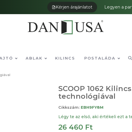
Kérjen árajánlatot
Legyen a par
AJTÓ
ABLAK
KILINCS
POSTALÁDA
ógiával
SCOOP 1062 Kilincs 
technológiával
Cikkszám:
EBH9FY8M
Légy te az első, aki értékeli ezt a 
26 460 Ft