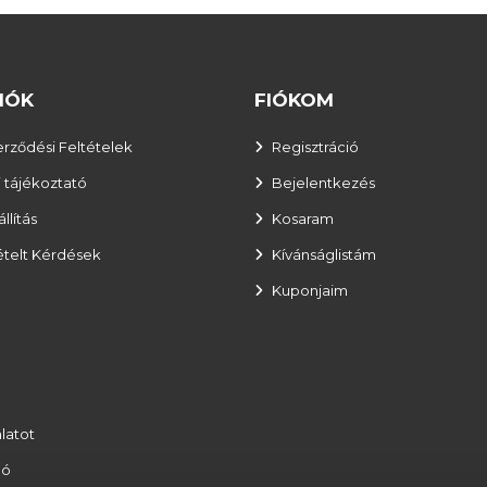
IÓK
FIÓKOM
erződési Feltételek
Regisztráció
 tájékoztató
Bejelentkezés
llítás
Kosaram
ételt Kérdések
Kívánságlistám
Kuponjaim
latot
ló