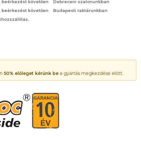
, beérkezést követően
Debreceni szalonunkban
, beérkezést követően
Budapesti raktárunkban
zhozszállítás.
én
50% előleget kérünk be
a gyártás megkezdése előtt.