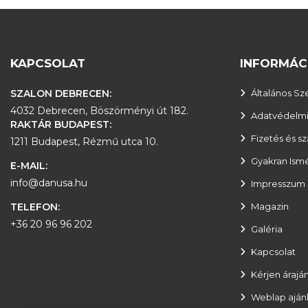
KAPCSOLAT
INFORMÁC
SZALON DEBRECEN:
Általános Sz
4032 Debrecen, Böszörményi út 182.
Adatvédelmi
RAKTÁR BUDAPEST:
Fizetés és szá
1211 Budapest, Rézmű utca 10.
Gyakran Ism
E-MAIL:
info@danusa.hu
Impresszum
TELEFON
:
Magazin
+36 20 96 96 202
Galéria
Kapcsolat
Kérjen áraján
Weblap aján