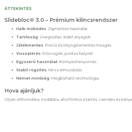
a
képgaléria
ÁTTEKINTÉS
elejére
Slidebloc® 3.0 – Prémium kilincsrendszer
Halk működés
: Zajmentes használat.
Tartósság
: Üvegszálas, stabil anyagok.
Játékmentes
: Precíz és lötyögésmentes mozgás.
Visszatérés
: Erős rugók, pontos helyzet.
Egyszerű használat
: Könnyed lenyomás.
Stabil rögzítés
: Nincs elmozdulás.
Német minőség
: Megbízható technológia.
Hova ajánljuk?
Olyan otthonokba, irodákba, ahol fontos a tartós, csendes és kény