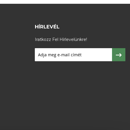
HÍRLEVÉL
Iratkozz Fel Hírlevelünkre!
Iratkozzon
fel
hírlevelünkre: