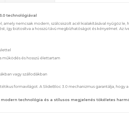
 3.0 technológiával
el, amely nemcsak modern, szálcsiszolt acél kialakításával nyűgöz le, 
, így biztosítva a hosszú távú megbízhatóságot és kényelmet. Az íve
ülettel
es működés és hosszú élettartam
rodákban vagy szállodákban
ztétikus formavilágot. A SlideBloc 3.0 mechanizmus garantálja, hogy 
a modern technológia és a stílusos megjelenés tökéletes harmó