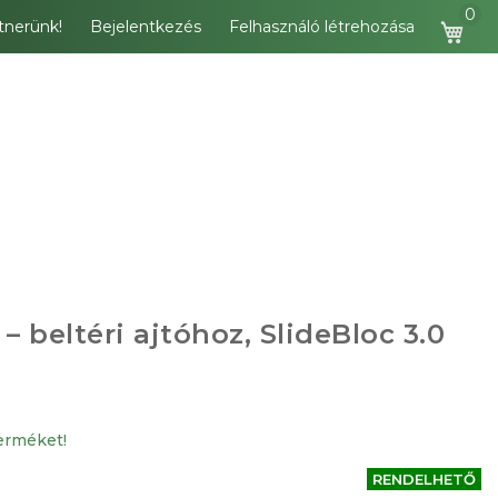
tnerünk!
Bejelentkezés
Felhasználó létrehozása
Kos
– beltéri ajtóhoz, SlideBloc 3.0
terméket!
RENDELHETŐ