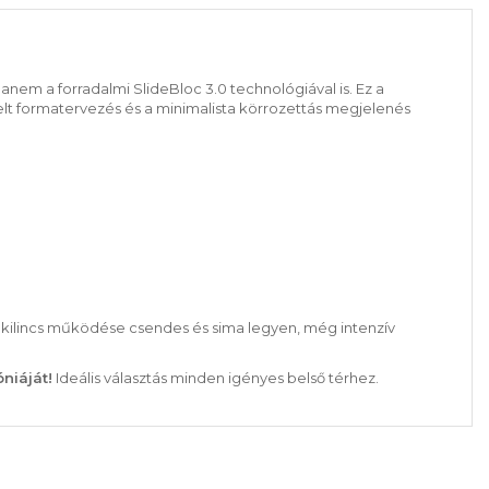
hanem a forradalmi SlideBloc 3.0 technológiával is. Ez a
lt formatervezés és a minimalista körrozettás megjelenés
a kilincs működése csendes és sima legyen, még intenzív
niáját!
Ideális választás minden igényes belső térhez.