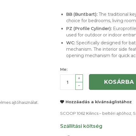
BB (Buntbart):
The traditional ke
choice for bedrooms, living rooms
PZ (Profile Cylinder):
Europrofile
used for outdoor or indoor entran
WC:
Specifically designed for ba
mechanism. The interior side fea
opening mechanism for quick ac
Me:
KOSÁRBA
Hozzáadás a kívánságlistához
elmes ajtóhasználat.
SCOOP 1062 Kilincs – beltéri ajtóhoz, 
Szállítási költség