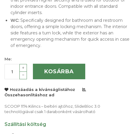
that provides higher security and is used for outdoor or
indoor entrance doors. Compatible with all standard
cylinder inserts.
WC:
Specifically designed for bathroom and restroom
doors, offering a simple locking mechanism. The interior
side features a turn lock, while the exterior has an
emergency opening mechanism for quick access in case
of emergency.
Me:
KOSÁRBA
Hozzáadás a kívánságlistához
Összehasonlításhoz ad
SCOOP 1174 Kilincs – beltéri ajtóhoz, SlideBloc 3.0
technológiával csak 1 darabonként vásárolható
Szállítási költség