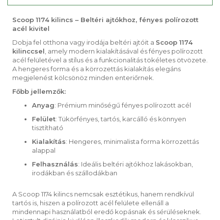
Scoop 1174 kilincs – Beltéri ajtókhoz, fényes polírozott
acél kivitel
Dobja fel otthona vagy irodája beltéri ajtóit a
Scoop 1174
kilinccsel
, amely modern kialakításával és fényes polírozott
acél felületével a stílus és a funkcionalitás tökéletes ötvözete.
A hengeres forma és a körrozettás kialakítás elegáns
megjelenést kölcsönöz minden enteriőrnek.
Főbb jellemzők:
Anyag
: Prémium minőségű fényes polírozott acél
Felület
: Tükörfényes, tartós, karcálló és könnyen
tisztítható
Kialakítás
: Hengeres, minimalista forma körrozettás
alappal
Felhasználás
: Ideális beltéri ajtókhoz lakásokban,
irodákban és szállodákban
A Scoop 1174 kilincs nemcsak esztétikus, hanem rendkívül
tartós is, hiszen a polírozott acél felülete ellenáll a
mindennapi használatból eredő kopásnak és sérüléseknek.