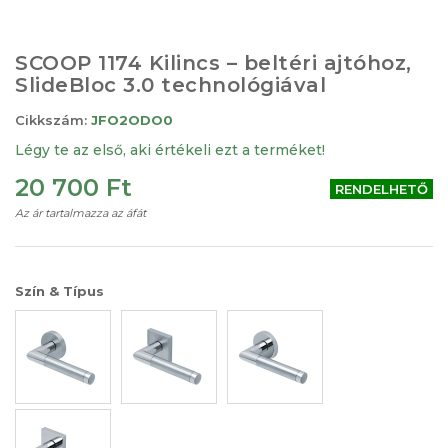
Ugrás
a
képgaléria
SCOOP 1174 Kilincs – beltéri ajtóhoz,
elejére
SlideBloc 3.0 technológiával
Cikkszám:
JFO2ODO0
Légy te az első, aki értékeli ezt a terméket!
20 700 Ft
RENDELHETŐ
Az ár tartalmazza az áfát
Szín & Típus