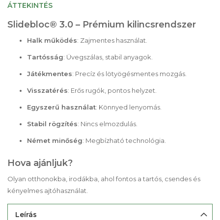
ÁTTEKINTÉS
Slidebloc® 3.0 – Prémium kilincsrendszer
Halk működés
: Zajmentes használat.
Tartósság
: Üvegszálas, stabil anyagok.
Játékmentes
: Precíz és lötyögésmentes mozgás.
Visszatérés
: Erős rugók, pontos helyzet.
Egyszerű használat
: Könnyed lenyomás.
Stabil rögzítés
: Nincs elmozdulás.
Német minőség
: Megbízható technológia.
Hova ajánljuk?
Olyan otthonokba, irodákba, ahol fontos a tartós, csendes és
kényelmes ajtóhasználat.
Leírás