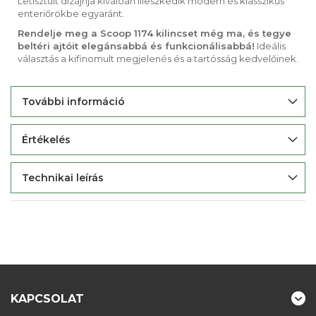
Letisztult dizájnja kiválóan illeszkedik modern és klasszikus
enteriőrökbe egyaránt.
Rendelje meg a Scoop 1174 kilincset még ma, és tegye
beltéri ajtóit elegánsabbá és funkcionálisabbá!
Ideális
választás a kifinomult megjelenés és a tartósság kedvelőinek.
További információ
Értékelés
Technikai leírás
KAPCSOLAT