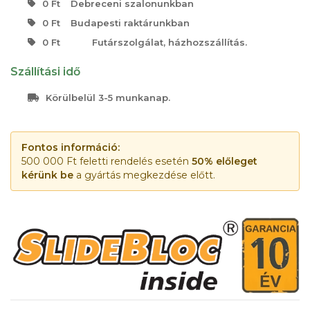
0 Ft
Debreceni szalonunkban
0 Ft
Budapesti raktárunkban
0 Ft
Futárszolgálat, házhozszállítás.
Szállítási idő
Körülbelül 3-5 munkanap.
Fontos információ:
500 000 Ft feletti rendelés esetén
50% előleget
kérünk be
a gyártás megkezdése előtt.