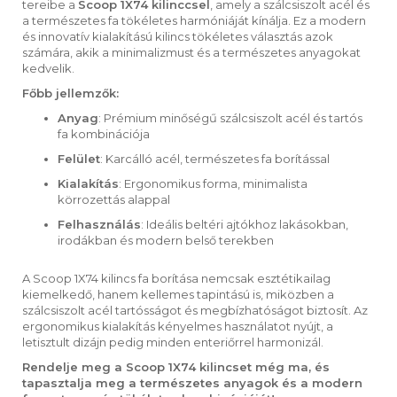
tereibe a
Scoop 1X74 kilinccsel
, amely a szálcsiszolt acél és
a természetes fa tökéletes harmóniáját kínálja. Ez a modern
és innovatív kialakítású kilincs tökéletes választás azok
számára, akik a minimalizmust és a természetes anyagokat
kedvelik.
Főbb jellemzők:
Anyag
: Prémium minőségű szálcsiszolt acél és tartós
fa kombinációja
Felület
: Karcálló acél, természetes fa borítással
Kialakítás
: Ergonomikus forma, minimalista
körrozettás alappal
Felhasználás
: Ideális beltéri ajtókhoz lakásokban,
irodákban és modern belső terekben
A Scoop 1X74 kilincs fa borítása nemcsak esztétikailag
kiemelkedő, hanem kellemes tapintású is, miközben a
szálcsiszolt acél tartósságot és megbízhatóságot biztosít. Az
ergonomikus kialakítás kényelmes használatot nyújt, a
letisztult dizájn pedig minden enteriőrrel harmonizál.
Rendelje meg a Scoop 1X74 kilincset még ma, és
tapasztalja meg a természetes anyagok és a modern