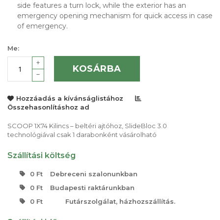
side features a turn lock, while the exterior has an
emergency opening mechanism for quick access in case
of emergency.
Me:
KOSÁRBA
Hozzáadás a kívánságlistához
Összehasonlításhoz ad
SCOOP 1X74 Kilincs – beltéri ajtóhoz, SlideBloc 3.0
technológiával csak 1 darabonként vásárolható
Szállítási költség
0 Ft
Debreceni szalonunkban
0 Ft
Budapesti raktárunkban
0 Ft
Futárszolgálat, házhozszállítás.