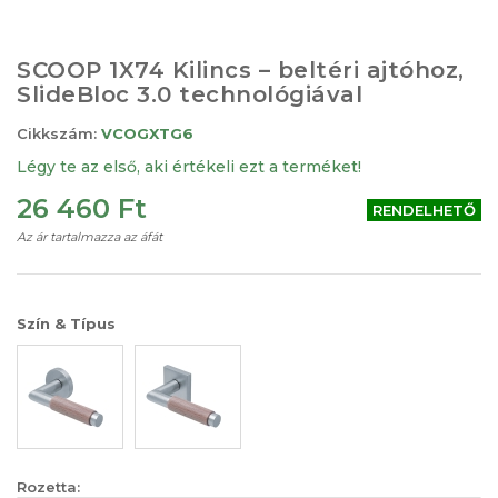
Ugrás
a
képgaléria
SCOOP 1X74 Kilincs – beltéri ajtóhoz,
elejére
SlideBloc 3.0 technológiával
Cikkszám:
VCOGXTG6
Légy te az első, aki értékeli ezt a terméket!
26 460 Ft
RENDELHETŐ
Az ár tartalmazza az áfát
Szín & Típus
Rozetta: