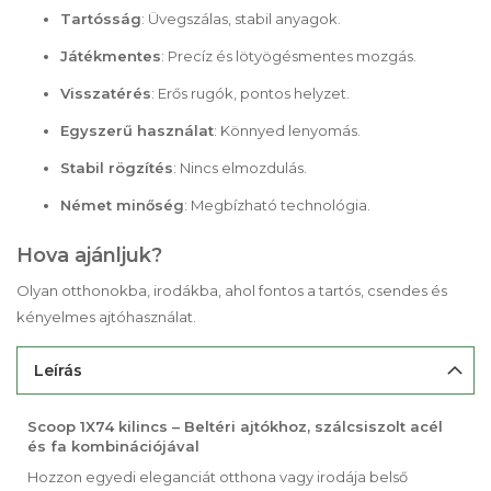
Tartósság
: Üvegszálas, stabil anyagok.
Játékmentes
: Precíz és lötyögésmentes mozgás.
Visszatérés
: Erős rugók, pontos helyzet.
Egyszerű használat
: Könnyed lenyomás.
Stabil rögzítés
: Nincs elmozdulás.
Német minőség
: Megbízható technológia.
Hova ajánljuk?
Olyan otthonokba, irodákba, ahol fontos a tartós, csendes és
kényelmes ajtóhasználat.
Leírás
Scoop 1X74 kilincs – Beltéri ajtókhoz, szálcsiszolt acél
és fa kombinációjával
Hozzon egyedi eleganciát otthona vagy irodája belső